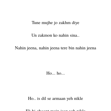
Tune mujhe jo zakhm diye
Un zakmon ko nahin sina..
Nahin jeena, nahin jeena tere bin nahin jeena
Ho... ho...
Ho.. is dil se armaan yeh nikle
Ek hi ghoont mein jaan yeh nikle