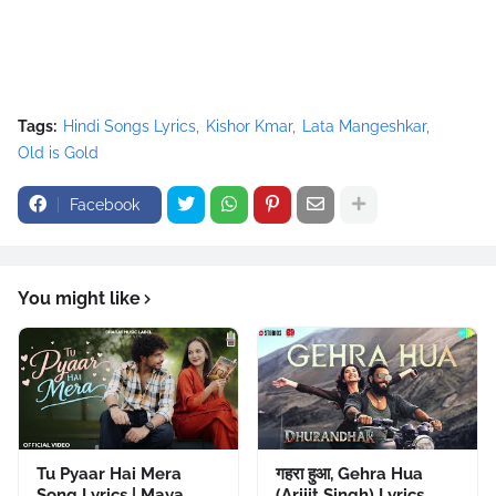
Tags:
Hindi Songs Lyrics
Kishor Kmar
Lata Mangeshkar
Old is Gold
Facebook
You might like
Tu Pyaar Hai Mera
गहरा हुआ, Gehra Hua
Song Lyrics | Maya
(Arijit Singh) Lyrics