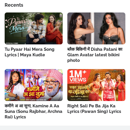
Recents
Tu Pyaar Hai Mera Song
ब्लैक बिकिनी में Disha Patani का
Lyrics | Maya Kudle
Glam Avatar latest bikini
photo
कमीने अ आ सुना, Kamine A Aa
Right Sali Pe Ba Jija Ka
Suna (Sonu Rajbhar, Archna
Lyrics (Pawan Sing) Lyrics
Rai) Lyrics