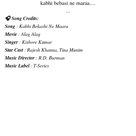
kabhi bebasi ne maraa....
..
.
🎧 Song Credits:
Song
: Kabhi Bekashi Ne Maara
Movie
: Alag Alag
Singer
: Kishore Kumar
Star Cast
: Rajesh Khanna, Tina Munim
Music Director
: R.D. Burman
Music Label
: T-Series