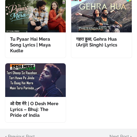
Tu Pyaar Hai Mera
गहरा हुआ, Gehra Hua
Song Lyrics | Maya
(Arijit Singh) Lyrics
Kudle
ओ देश मेरे | O Desh Mere
Lyrics – Bhuj: The
Pride of India
Previous Post
Next Post