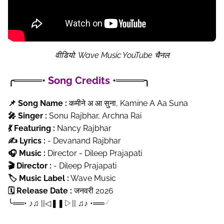
वीडियो: Wave Music YouTube चैनल
╭════•
Song Credits
•════╮
📌 Song Name :
कमीने अ आ सुना, Kamine A Aa Suna
🎤 Singer :
Sonu Rajbhar, Archna Rai
💃 Featuring :
Nancy Rajbhar
✍️ Lyrics :
- Devanand Rajbhar
🎧 Music :
Director - Dileep Prajapati
🎬 Director :
- Dileep Prajapati
🏷️ Music Label :
Wave Music
🗓️ Release Date :
जनवरी 2026
╰══• ♪♫ ||◁ㅤ❚❚ㅤ▷|| ♫♪ •══╯