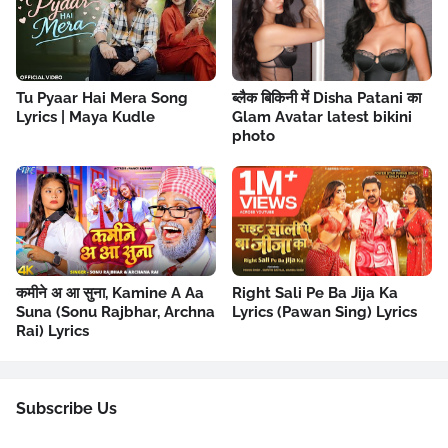
Tu Pyaar Hai Mera Song
ब्लैक बिकिनी में Disha Patani का
Lyrics | Maya Kudle
Glam Avatar latest bikini
photo
कमीने अ आ सुना, Kamine A Aa
Right Sali Pe Ba Jija Ka
Suna (Sonu Rajbhar, Archna
Lyrics (Pawan Sing) Lyrics
Rai) Lyrics
Subscribe Us