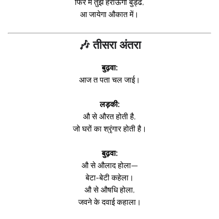
फिर मैं तुझे हराऊँगी बुड्ढे,
आ जायेगा औकात में।
🎶 तीसरा अंतरा
बुढ़वा:
आज त पता चल जाई।
लड़की:
औ से औरत होती है,
जो घरों का श्रृंगार होती है।
बुढ़वा:
औ से औलाद होला—
बेटा-बेटी कहेला।
औ से औषधि होला,
जवने के दवाई कहाला।