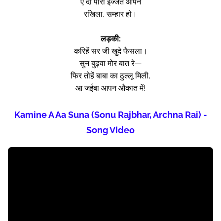
ए दो पारी इज्जत आपन
रखिला, सम्हार हो।
लड़की:
करिहें सर जी खुदे फैसला।
सुन बुढ़वा मोर बात रे—
फिर तोहें बाबा का ठुल्लू मिली,
आ जईबा आपन औकात में!
Kamine A Aa Suna (Sonu Rajbhar, Archna Rai) -
Song Video