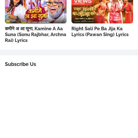
कमीने अ आ सुना, Kamine A Aa
Right Sali Pe Ba Jija Ka
Suna (Sonu Rajbhar, Archna
Lyrics (Pawan Sing) Lyrics
Rai) Lyrics
Subscribe Us