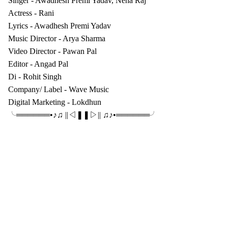
Singer - Awadhesh Premi Yadav, Neha Raj
Actress - Rani
Lyrics - Awadhesh Premi Yadav
Music Director - Arya Sharma
Video Director - Pawan Pal
Editor - Angad Pal
Di - Rohit Singh
Company/ Label - Wave Music
Digital Marketing - Lokdhun
╰══════•♪♫ ||◁ㅤ❚❚ㅤ▷|| ♫♪•══════╯