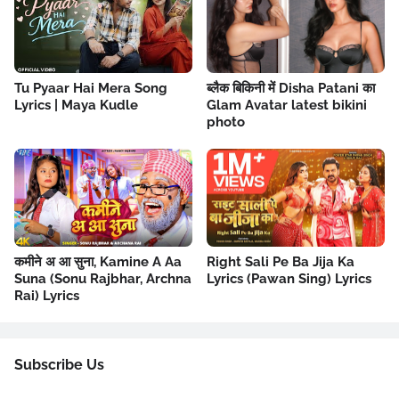
Tu Pyaar Hai Mera Song
ब्लैक बिकिनी में Disha Patani का
Lyrics | Maya Kudle
Glam Avatar latest bikini
photo
कमीने अ आ सुना, Kamine A Aa
Right Sali Pe Ba Jija Ka
Suna (Sonu Rajbhar, Archna
Lyrics (Pawan Sing) Lyrics
Rai) Lyrics
Subscribe Us