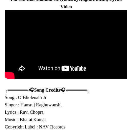
Video
╭══════•
🎧Song Credits🎧
•══════╮
Song : O Bholenath Ji
Singer : Hansraj Raghuwanshi
Lyrics : Ravi Chopra
Music : Bharat Kamal
Copyright Label : NAV Records