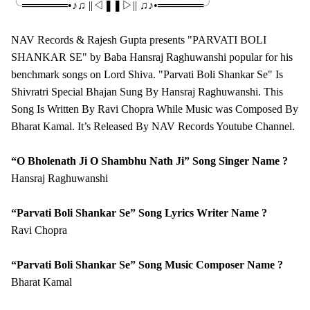
╰══════•♪♫ ||◁ㅤ❚❚ㅤ▷|| ♫♪•══════╯
NAV Records & Rajesh Gupta presents "PARVATI BOLI
SHANKAR SE" by Baba Hansraj Raghuwanshi popular for his
benchmark songs on Lord Shiva. "Parvati Boli Shankar Se" Is
Shivratri Special Bhajan Sung By Hansraj Raghuwanshi. This
Song Is Written By Ravi Chopra While Music was Composed By
Bharat Kamal. It’s Released By NAV Records Youtube Channel.
“O Bholenath Ji O Shambhu Nath Ji” Song Singer Name ?
Hansraj Raghuwanshi
“Parvati Boli Shankar Se” Song Lyrics Writer Name ?
Ravi Chopra
“Parvati Boli Shankar Se” Song Music Composer Name ?
Bharat Kamal